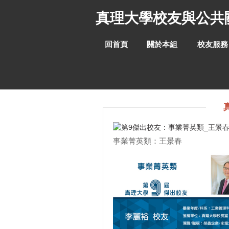
跳
真理大學校友與公共
到
主
要
回首頁
關於本組
校友服務
內
容
區
事業菁英類：王景春