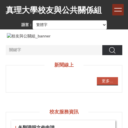
跳
真理大學校友與公共關係組
到
主
要
語言：
內
容
區
搜尋
新聞線上
更多...
校友服務資訊
各類證明文件申請