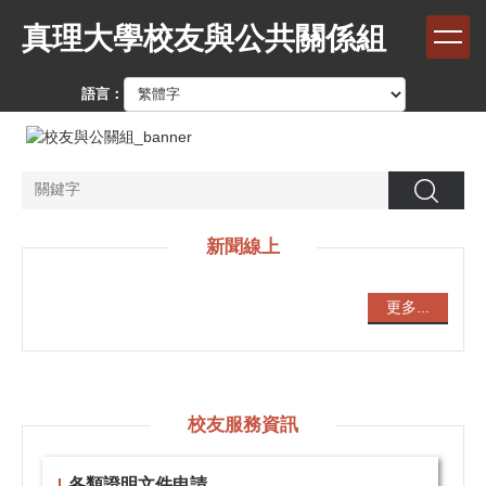
跳
真理大學校友與公共關係組
到
主
要
語言：
內
容
區
搜尋
新聞線上
更多...
校友服務資訊
各類證明文件申請